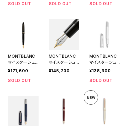
Wheelers
万年筆
SOLD OUT
SOLD OUT
SOLD OUT
MONTBLANC
MONTBLANC
MONTBLANC
マイスターシュ
マイスターシュ
マイスターシュ
テュック ル・グラ
テュック 146 Le
テュック クラシ
¥171,600
¥145,200
¥138,600
ン カリグラフィ
Grand Gold-C
ック ホワイト 万
ー カーブドニブ
oated 万年筆
年筆
SOLD OUT
SOLD OUT