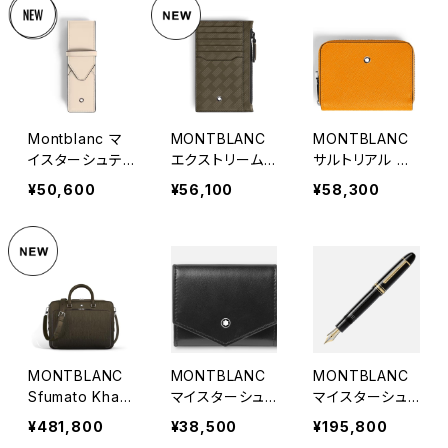
Montblanc マ
MONTBLANC
MONTBLANC
イスターシュテ
エクストリーム3.
サルトリアル ウ
ュック エンベロ
0 カードホルダ
ォレットミニ 2cc
¥50,600
¥56,100
¥58,300
ープ ペンポーチ
ー 8cc Zip カ
Zip Around
2本用
ーキ
MONTBLANC
MONTBLANC
MONTBLANC
Sfumato Khaki
マイスターシュ
マイスターシュ
Corteccia Lea
テュック コイン
テュック 149 G
¥481,800
¥38,500
¥195,800
ther Briefcase
ケース
old-Coated