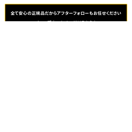
全て安心の正規品だからアフターフォローもお任せください
ショップホームページはこちら !
https://yoshinaga.biz/
キーワードから探す
BLOG
カテゴリから探す
Home
MONTBLANC
MONTBLANC