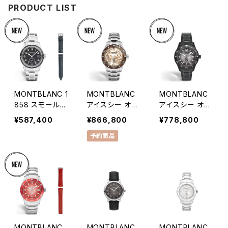
PRODUCT LIST
MONTBLANC 1
MONTBLANC
MONTBLANC
858 スモールセ
アイスシー オー
アイスシー オー
コンド ゼロ オキ
トマティック デ
トマティック デ
¥587,400
¥866,800
¥778,800
シジェン
イト ゼロ オキシ
イト ゼロ オキシ
予約商品
ジェン Limited
ジェン
700
MONTBLANC
MONTBLANC
MONTBLANC