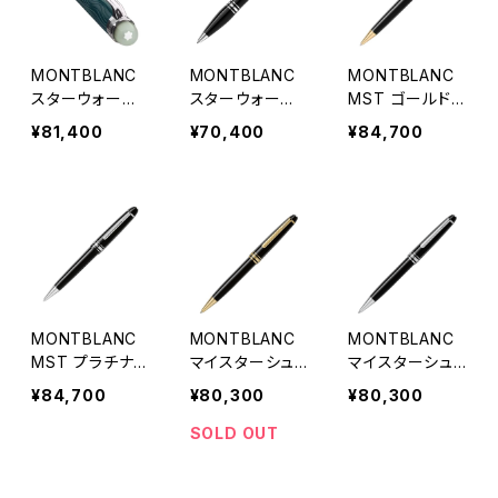
MONTBLANC
MONTBLANC
MONTBLANC
スターウォーカ
スターウォーカ
MST ゴールド
ー ポーラーグリ
ー レジン ボー
仕上げ ミッドサ
¥81,400
¥70,400
¥84,700
ーン レジン ボ
ルペン
イズ ボールペン
ールペン
MONTBLANC
MONTBLANC
MONTBLANC
MST プラチナ
マイスターシュ
マイスターシュ
仕上げ ミッドサ
テュック Gold-
テュック Platinu
¥84,700
¥80,300
¥80,300
イズ ボールペン
Coated クラシ
m-Coated クラ
ック ボールペン
シック ボールペ
SOLD OUT
ン