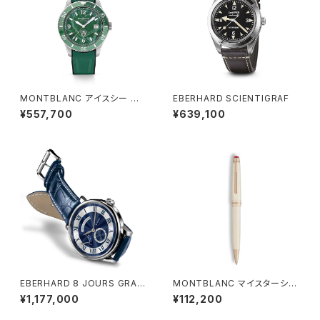
MONTBLANC アイスシー オ
EBERHARD SCIENTIGRAF
ートマティック デイト
¥557,700
¥639,100
EBERHARD 8 JOURS GRAN
MONTBLANC マイスターシュ
DE TAILLE
テュック ロミオ&ジュリエット ク
¥1,177,000
¥112,200
ラシック ボールペン