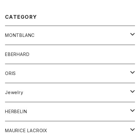
CATEGORY
MONTBLANC
Men's watch
EBERHARD
Ladies watch
ORIS
筆記具
Aquis Date
Jewelry
レザー
Divers Sixty-Five
ピアス
HERBELIN
Divers
リング
MEN'S
MAURICE LACROIX