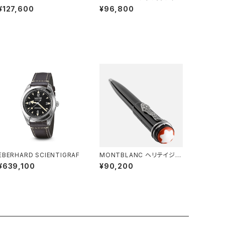
Square Champagne Ros
ンギュラー
¥127,600
¥96,800
e
EBERHARD SCIENTIGRAF
MONTBLANC ヘリテイジ
ルージュ & ノワール ボールペ
¥639,100
¥90,200
ン