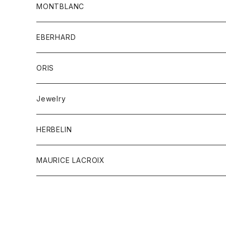
MONTBLANC
Men's watch
EBERHARD
Ladies watch
ORIS
筆記具
Aquis Date
Jewelry
レザー
Divers Sixty-Five
ピアス
HERBELIN
Divers
リング
MEN'S
MAURICE LACROIX
Big Crown
ブレスレット
LADY'S
Men's
Antares
Pro Pilot
ペンダント
Ladies