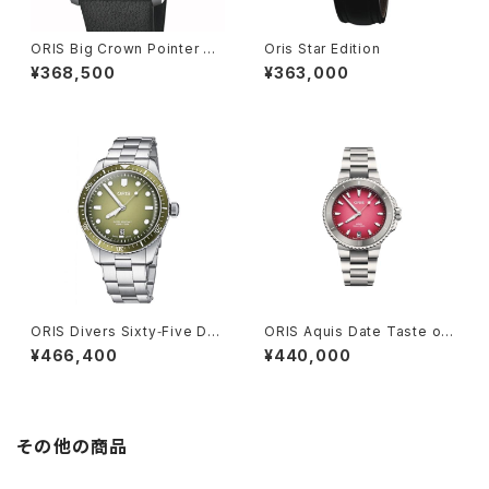
ORIS Big Crown Pointer Da
Oris Star Edition
te Bullseye
¥368,500
¥363,000
ORIS Divers Sixty‑Five Dat
ORIS Aquis Date Taste of
e
Summer 36.5mm
¥466,400
¥440,000
その他の商品