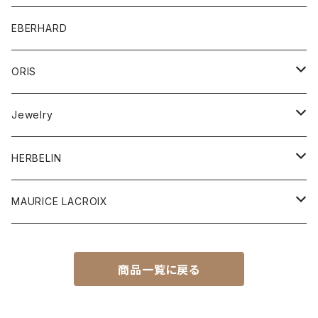
Men's watch
EBERHARD
Ladies watch
ORIS
筆記具
Aquis Date
Jewelry
レザー
Divers Sixty-Five
ピアス
HERBELIN
Divers
リング
MEN'S
MAURICE LACROIX
Big Crown
ブレスレット
LADY'S
Men's
商品一覧に戻る
Antares
Pro Pilot
ペンダント
Ladies