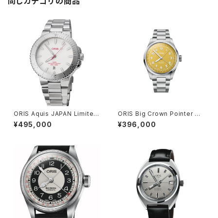
同じカテゴリの商品
ORIS Aquis JAPAN Limited
ORIS Big Crown Pointer Da
Edition
te 40mm
¥495,000
¥396,000