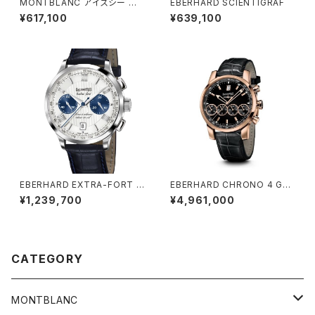
MONTBLANC アイスシー オ
EBERHARD SCIENTIGRAF
ートマティック デイト ゼロ オキ
¥617,100
¥639,100
シジェン
EBERHARD EXTRA-FORT R
EBERHARD CHRONO 4 GRA
OUE A COLONNES RETOU
NDTAILLE
¥1,239,700
¥4,961,000
R EN VOL
CATEGORY
MONTBLANC