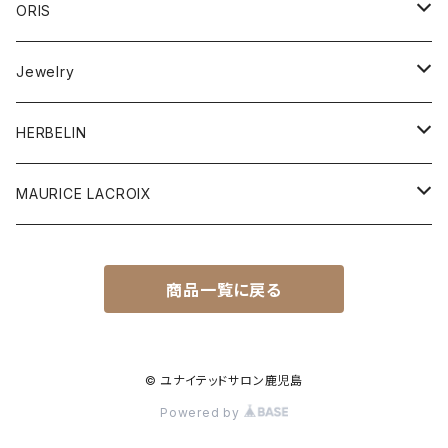
Ladies watch
ORIS
筆記具
Aquis Date
Jewelry
レザー
Divers Sixty-Five
ピアス
HERBELIN
Divers
リング
MEN'S
MAURICE LACROIX
Big Crown
ブレスレット
LADY'S
Men's
商品一覧に戻る
Antares
Pro Pilot
ペンダント
Ladies
Heritage
© ユナイテッドサロン鹿児島
Powered by