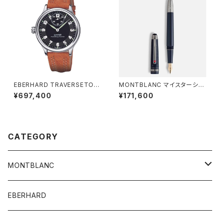
EBERHARD TRAVERSETOL
MONTBLANC マイスターシュ
O VITRE
テュック アラウンド ザ ワールド
¥697,400
¥171,600
イン 80DAYS クラシック 万年
筆
CATEGORY
MONTBLANC
Men's watch
EBERHARD