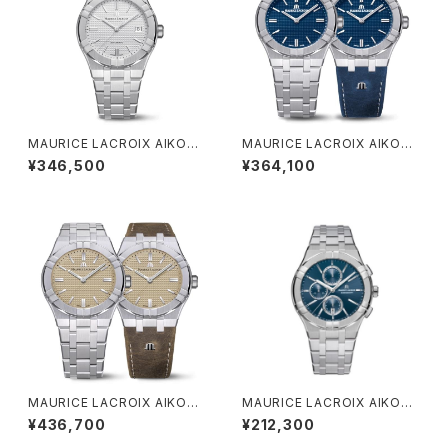
MAURICE LACROIX AIKON
MAURICE LACROIX AIKON
AUTOMATIC DATE 39MM
MANUAL CLUB JAPAN EDI
¥346,500
¥364,100
TION
MAURICE LACROIX AIKON
MAURICE LACROIX AIKON
MANUAL CLUB JAPAN EDI
Quartz Chronograph
¥436,700
¥212,300
TION 39mm