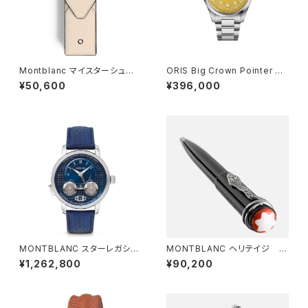
Montblanc マイスターシュテュ
ORIS Big Crown Pointer Da
ック エンベロープ ペンポーチ 2
te 40mm
¥50,600
¥396,000
本用
MONTBLANC スターレガシ
MONTBLANC ヘリテイジ ル
ー ニコラ・リューセック クロノ
ージュ & ノワール ボールペン
¥1,262,800
¥90,200
グラフ 43mm