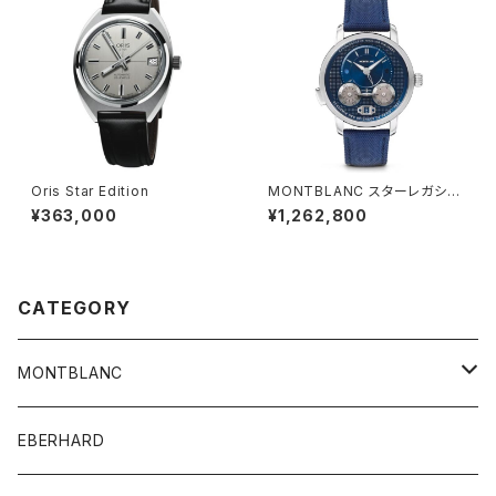
Oris Star Edition
MONTBLANC スターレガシ
ー ニコラ・リューセック クロノ
¥363,000
¥1,262,800
グラフ 43mm
CATEGORY
MONTBLANC
Men's watch
EBERHARD