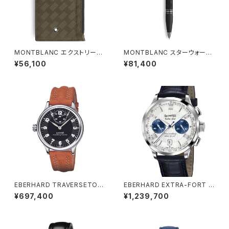
MONTBLANC エクストリーム
MONTBLANC スターウォーカ
3.0 カードホルダー 8cc Zip
ー エクストリーム プレシャスレ
¥56,100
¥81,400
カーキ
ジン ボールペン
EBERHARD TRAVERSETOL
EBERHARD EXTRA-FORT R
O VITRE
OUE A COLONNES RETOU
¥697,400
¥1,239,700
R EN VOL