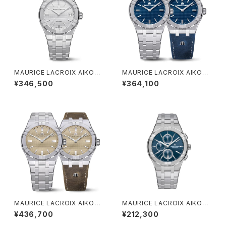
MAURICE LACROIX AIKON
MAURICE LACROIX AIKON
AUTOMATIC DATE 39MM
MANUAL CLUB JAPAN EDI
¥346,500
¥364,100
TION
MAURICE LACROIX AIKON
MAURICE LACROIX AIKON
MANUAL CLUB JAPAN EDI
Quartz Chronograph
¥436,700
¥212,300
TION 39mm