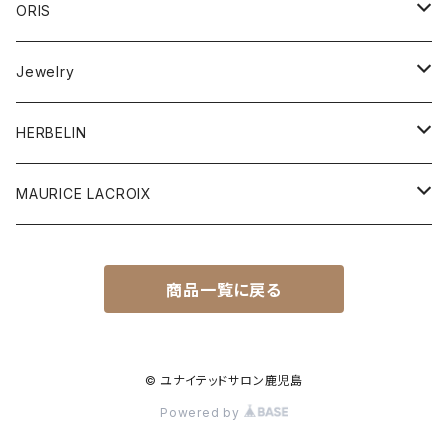
Ladies watch
ORIS
筆記具
Aquis Date
Jewelry
レザー
Divers Sixty-Five
ピアス
HERBELIN
Divers
リング
MEN'S
MAURICE LACROIX
Big Crown
ブレスレット
LADY'S
Men's
商品一覧に戻る
Antares
Pro Pilot
ペンダント
Ladies
Heritage
© ユナイテッドサロン鹿児島
Powered by